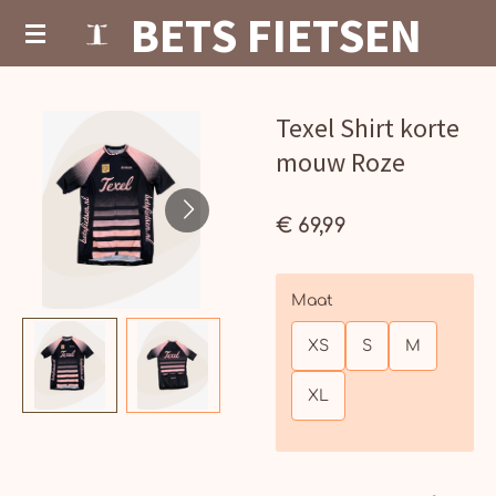
BETS FIETSEN
Ga
direct
naar
de
hoofdinhoud
Texel Shirt korte
mouw Roze
€ 69,99
Maat
XS
S
M
XL