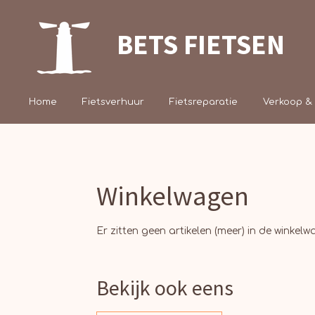
Ga
direct
BETS FIETSEN
naar
de
hoofdinhoud
Home
Fietsverhuur
Fietsreparatie
Verkoop &
Winkelwagen
Er zitten geen artikelen (meer) in de winkelw
Bekijk ook eens