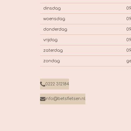
dinsdag
09
woensdag
09
donderdag
09
vrijdag
09
zaterdag
09
zondag
ge
0222 312184
info@betsfietsen.nl